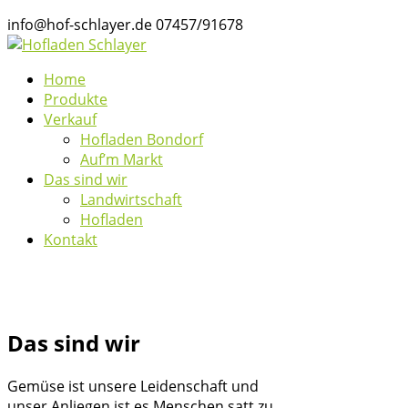
info@hof-schlayer.de
07457/91678
Home
Produkte
Verkauf
Hofladen Bondorf
Auf’m Markt
Das sind wir
Landwirtschaft
Hofladen
Kontakt
Shop
Das sind wir
Gemüse ist unsere Leidenschaft und
unser Anliegen ist es Menschen satt zu